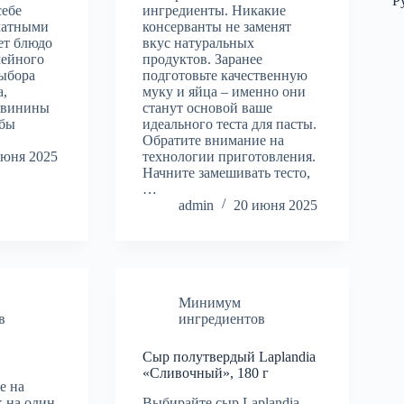
Р
себе
ингредиенты. Никакие
оматными
консерванты не заменят
ет блюдо
вкус натуральных
мейного
продуктов. Заранее
выбора
подготовьте качественную
а,
муку и яйца – именно они
свинины
станут основой ваше
обы
идеального теста для пасты.
Обратите внимание на
июня 2025
технологии приготовления.
Начните замешивать тесто,
…
admin
20 июня 2025
Минимум
в
ингредиентов
Сыр полутвердый Laplandia
«Сливочный», 180 г
е на
к на один
Выбирайте сыр Laplandia