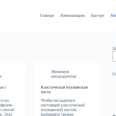
Главная
Начинающим
Быстро
Ми
П
Минимум
С
в
ингредиентов
ки с
Классическая итальянская
паста
са по-
Чтобы насладиться
офелем –
настоящей классической
й способ
итальянской пастой,
х. Этот
выбирайте свежие