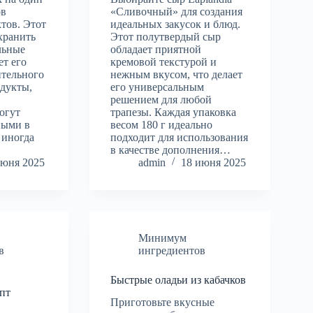
ов
«Сливочный» для создания
тов. Этот
идеальных закусок и блюд.
хранить
Этот полутвердый сыр
льные
обладает приятной
ет его
кремовой текстурой и
ительного
нежным вкусом, что делает
одукты,
его универсальным
решением для любой
огут
трапезы. Каждая упаковка
ными в
весом 180 г идеально
 иногда
подходит для использования
в качестве дополнения…
июня 2025
admin
18 июня 2025
Минимум
в
ингредиентов
Быстрые оладьи из кабачков
пт
Приготовьте вкусные