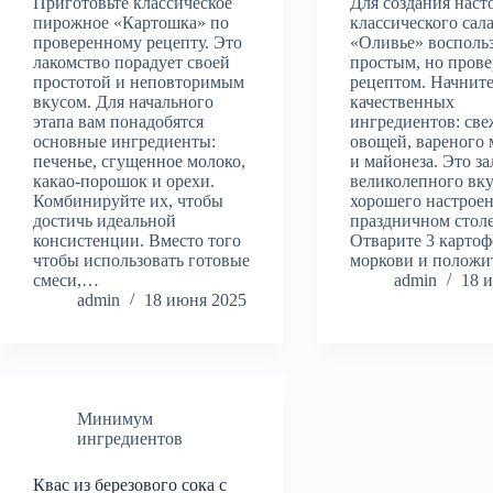
Приготовьте классическое
Для создания наст
пирожное «Картошка» по
классического сал
проверенному рецепту. Это
«Оливье» восполь
лакомство порадует своей
простым, но пров
простотой и неповторимым
рецептом. Начните
вкусом. Для начального
качественных
этапа вам понадобятся
ингредиентов: св
основные ингредиенты:
овощей, вареного 
печенье, сгущенное молоко,
и майонеза. Это за
какао-порошок и орехи.
великолепного вку
Комбинируйте их, чтобы
хорошего настроен
достичь идеальной
праздничном столе
консистенции. Вместо того
Отварите 3 картоф
чтобы использовать готовые
моркови и полож
смеси,…
admin
18 
admin
18 июня 2025
Минимум
ингредиентов
Квас из березового сока с