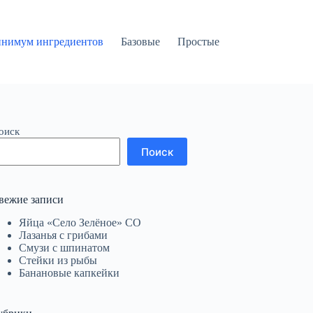
нимум ингредиентов
Базовые
Простые
оиск
Поиск
вежие записи
Яйца «Село Зелёное» СО
Лазанья с грибами
Смузи с шпинатом
Стейки из рыбы
Банановые капкейки