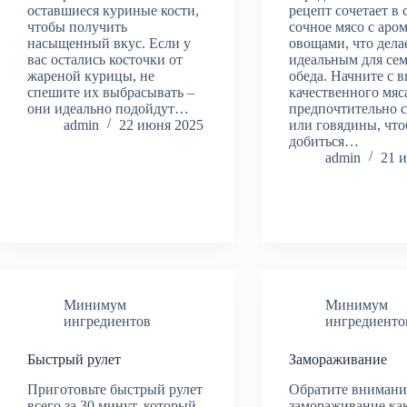
оставшиеся куриные кости,
рецепт сочетает в 
чтобы получить
сочное мясо с ар
насыщенный вкус. Если у
овощами, что дела
вас остались косточки от
идеальным для се
жареной курицы, не
обеда. Начните с 
спешите их выбрасывать –
качественного мяс
они идеально подойдут…
предпочтительно 
admin
22 июня 2025
или говядины, чт
добиться…
admin
21 
Минимум
Минимум
ингредиентов
ингредиенто
Быстрый рулет
Замораживание
Приготовьте быстрый рулет
Обратите внимани
всего за 30 минут, который
замораживание ка