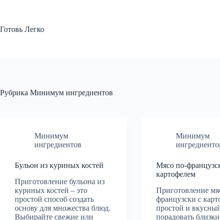
Перейти
к
сути
Готовь Легко
Рубрика
Минимум ингредиентов
Минимум
Минимум
ингредиентов
ингредиенто
Бульон из куриных костей
Мясо по-французс
картофелем
Приготовление бульона из
куриных костей – это
Приготовление мя
простой способ создать
французски с карт
основу для множества блюд.
простой и вкусны
Выбирайте свежие или
порадовать близки