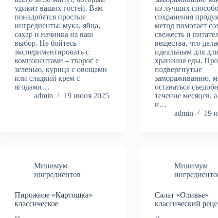
удивит ваших гостей. Вам
из лучших способ
понадобятся простые
сохранения продук
ингредиенты: мука, яйца,
метод помогает со
сахар и начинка на ваш
свежесть и питате
выбор. Не бойтесь
вещества, что дела
экспериментировать с
идеальным для дл
компонентами – творог с
хранения еды. Пр
зеленью, курица с овощами
подвергнутые
или сладкий крем с
замораживанию, м
ягодами…
оставаться съедоб
admin
19 июня 2025
течение месяцев, а
и…
admin
19 
Минимум
Минимум
ингредиентов
ингредиенто
Пирожное «Картошка»
Салат «Оливье»
классическое
классический реце