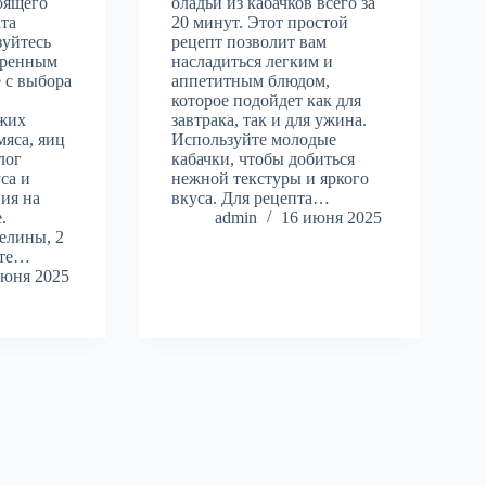
оящего
оладьи из кабачков всего за
ата
20 минут. Этот простой
зуйтесь
рецепт позволит вам
еренным
насладиться легким и
 с выбора
аппетитным блюдом,
которое подойдет как для
ежих
завтрака, так и для ужина.
мяса, яиц
Используйте молодые
лог
кабачки, чтобы добиться
са и
нежной текстуры и яркого
ия на
вкуса. Для рецепта…
.
admin
16 июня 2025
елины, 2
ите…
июня 2025