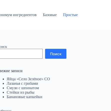
нимум ингредиентов
Базовые
Простые
оиск
Поиск
вежие записи
Яйца «Село Зелёное» СО
Лазанья с грибами
Смузи с шпинатом
Стейки из рыбы
Банановые капкейки