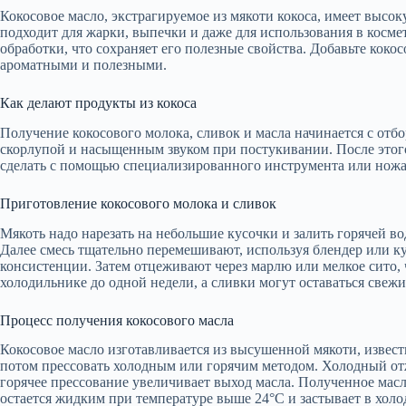
Кокосовое масло, экстрагируемое из мякоти кокоса, имеет выс
подходит для жарки, выпечки и даже для использования в косме
обработки, что сохраняет его полезные свойства. Добавьте коко
ароматными и полезными.
Как делают продукты из кокоса
Получение кокосового молока, сливок и масла начинается с отб
скорлупой и насыщенным звуком при постукивании. После этого
сделать с помощью специализированного инструмента или ножа
Приготовление кокосового молока и сливок
Мякоть надо нарезать на небольшие кусочки и залить горячей во
Далее смесь тщательно перемешивают, используя блендер или 
консистенции. Затем отцеживают через марлю или мелкое сито, 
холодильнике до одной недели, а сливки могут оставаться свежи
Процесс получения кокосового масла
Кокосовое масло изготавливается из высушенной мякоти, извест
потом прессовать холодным или горячим методом. Холодный отж
горячее прессование увеличивает выход масла. Полученное масл
остается жидким при температуре выше 24°C и застывает в холо