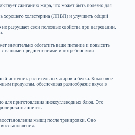
бствует сжиганию жира, что может быть полезно для
нь хорошего холестерина (ЛПВП) и улучшить общий
 не разрушает свои полезные свойства при нагревании,
и.
жет значительно обогатить ваше питание и повысить
ии с вашими предпочтениями и потребностями
ный источник растительных жиров и белка. Кокосовое
чным продуктам, обеспечивая разнообразие вкуса в
сло для приготовления низкоуглеводных блюд. Это
ролировать аппетит.
я восстановления мышц после тренировки. Оно
 восстановления.