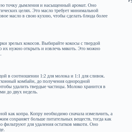
Р
окую точку дымления и насыщенный аромат. Оно
тических целях. Это масло требует минимальной
совое масло в свою кухню, чтобы сделать блюда более
орки зрелых кокосов. Выбирайте кокосы с твердой
 их нужно открыть и извлечь мякоть. Это можно
.
дой в соотношении 1:2 для молока и 1:1 для сливок.
кухонный комбайн, до получения однородной
чтобы удалить твердые частицы. Молоко хранится в
ми до двух недель.
ной как копра. Копру необходимо сначала измельчить, а
им сохраняет больше питательных веществ, тогда как
о фильтруют для удаления остатков мякоти. Оно
де.