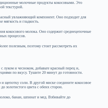
адиционные молочные продукты кокосовыми. Это
ой текстурой.
красный увлажняющий компонент. Оно подходит для
е мягкость и гладкость.
ения кокосового молока. Оно содержит среднецепочные
ных процессов.
более полезным, поэтому стоит рассмотреть их
с луком и чесноком, добавьте красный перец и,
ециями по вкусу. Тушите 20 минут до готовности.
р и щепотку соли. В другой миске соедините кокосовое
 до золотистого цвета с обеих сторон.
олоко, банан, шпинат и мед. Взбивайте до