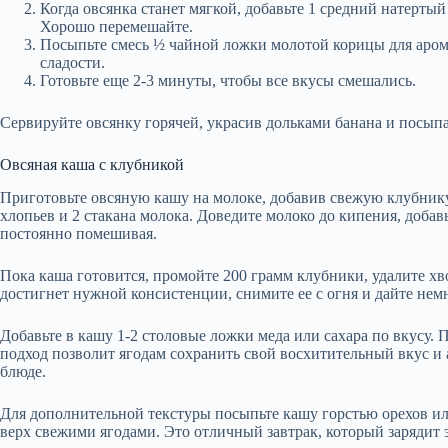
Когда овсянка станет мягкой, добавьте 1 средний натерты
Хорошо перемешайте.
Посыпьте смесь ½ чайной ложки молотой корицы для аромат
сладости.
Готовьте еще 2-3 минуты, чтобы все вкусы смешались.
Сервируйте овсянку горячей, украсив дольками банана и посып
Овсяная каша с клубникой
Приготовьте овсяную кашу на молоке, добавив свежую клубнику
хлопьев и 2 стакана молока. Доведите молоко до кипения, добав
постоянно помешивая.
Пока каша готовится, промойте 200 грамм клубники, удалите хв
достигнет нужной консистенции, снимите ее с огня и дайте нем
Добавьте в кашу 1-2 столовые ложки меда или сахара по вкусу. 
подход позволит ягодам сохранить свой восхитительный вкус и 
блюде.
Для дополнительной текстуры посыпьте кашу горстью орехов ил
верх свежими ягодами. Это отличный завтрак, который зарядит э