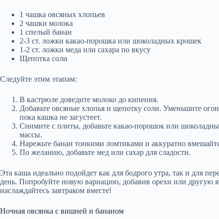
1 чашка овсяных хлопьев
2 чашки молока
1 спелый банан
2-3 ст. ложки какао-порошка или шоколадных крошек
1-2 ст. ложки меда или сахара по вкусу
Щепотка соли
Следуйте этим этапам:
В кастрюле доведите молоко до кипения.
Добавьте овсяные хлопья и щепотку соли. Уменьшите огонь
пока кашка не загустеет.
Снимите с плиты, добавьте какао-порошок или шоколадн
массы.
Нарежьте банан тонкими ломтиками и аккуратно вмешайте 
По желанию, добавьте мед или сахар для сладости.
Эта каша идеально подойдет как для бодрого утра, так и для пер
день. Попробуйте новую вариацию, добавив орехи или другую яг
наслаждайтесь завтраком вместе!
Ночная овсянка с вишней и бананом