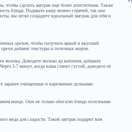
Р
ты, чтобы сделать завтрак еще более аппетитным. Также
ость блюда. Подавать кашу можно горячей, так она
веты, вы легко создадите идеальный завтрак для себя и
леных орехов, чтобы получить яркий и вкусный
 орехи добавят текстуры и полезных жиров.
сти молока. Доведите молоко до кипения, добавьте
ерез 5-7 минут, когда каша станет густой, доведите её
ьте заранее очищенные и нарезанные дольками
самом конце. Они не только обогатят блюдо полезными
го меда для сладости. Такой завтрак подарит вам