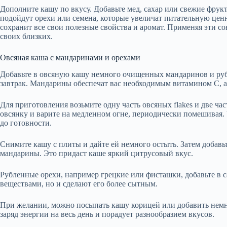
Дополните кашу по вкусу. Добавьте мед, сахар или свежие фрук
подойдут орехи или семена, которые увеличат питательную ценн
сохранит все свои полезные свойства и аромат. Применяя эти со
своих близких.
Овсяная каша с мандаринами и орехами
Добавьте в овсяную кашу немного очищенных мандаринов и руб
завтрак. Мандарины обеспечат вас необходимым витамином C, а
Для приготовления возьмите одну часть овсяных flakes и две ча
овсянку и варите на медленном огне, периодически помешивая. Ч
до готовности.
Снимите кашу с плиты и дайте ей немного остыть. Затем добав
мандарины. Это придаст каше яркий цитрусовый вкус.
Рубленные орехи, например грецкие или фисташки, добавьте в 
веществами, но и сделают его более сытным.
При желании, можно посыпать кашу корицей или добавить немно
заряд энергии на весь день и порадует разнообразием вкусов.