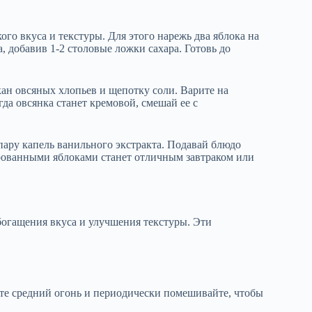
го вкуса и текстуры. Для этого нарежь два яблока на
, добавив 1-2 столовые ложки сахара. Готовь до
кан овсяных хлопьев и щепотку соли. Варите на
гда овсянка станет кремовой, смешай ее с
ару капель ванильного экстракта. Подавай блюдо
ированными яблоками станет отличным завтраком или
богащения вкуса и улучшения текстуры. Эти
йте средний огонь и периодически помешивайте, чтобы