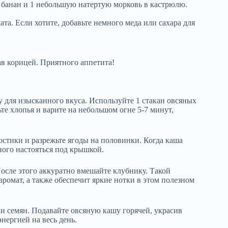
й банан и 1 небольшую натертую морковь в кастрюлю.
а. Если хотите, добавьте немного меда или сахара для
ав корицей. Приятного аппетита!
 для изысканного вкуса. Используйте 1 стакан овсяных
ьте хлопья и варите на небольшом огне 5-7 минут,
остики и разрежьте ягоды на половинки. Когда каша
ного настояться под крышкой.
После этого аккуратно вмешайте клубнику. Такой
аромат, а также обеспечит яркие нотки в этом полезном
и семян. Подавайте овсяную кашу горячей, украсив
нергией на весь день.