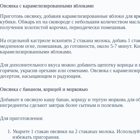
Овсянка с карамелизированными яблоками
Приготовь овсянку, добавив карамелизированные яблоки для ярко
кубики. Обжарь их на сковороде с небольшим количеством масла
получения золотистой корочки, периодически помешивая.
На отдельной кастрюле вскипяти 2 стакана молока, добавь 1 ста
медленном огне, помешивая, до готовности, около 5-7 минут. Ко
карамелизированными яблоками.
Для дополнительного вкуса можно добавить щепотку корицы и п
горячим, украсив орехами или семенами. Овсянка с карамелиз
десертом, насыщающим и радующим.
Овсянка с бананом, корицей и морковью
Добавьте в овсяную кашу банан, корицу и тертую морковь для о
ингредиенты сделают завтрак более сытным и полезным.
Для приготовления:
Уварите 1 стакан овсянки на 2 стаканах молока. Использу
избежать пригорания.