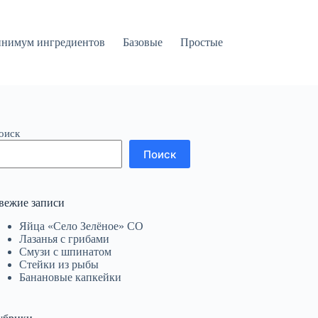
нимум ингредиентов
Базовые
Простые
оиск
Поиск
вежие записи
Яйца «Село Зелёное» СО
Лазанья с грибами
Смузи с шпинатом
Стейки из рыбы
Банановые капкейки