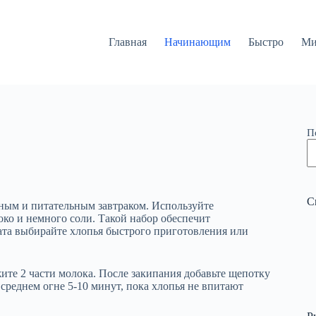
Главная
Начинающим
Быстро
Ми
П
С
тным и питательным завтраком. Используйте
око и немного соли. Такой набор обеспечит
ата выбирайте хлопья быстрого приготовления или
те 2 части молока. После закипания добавьте щепотку
среднем огне 5-10 минут, пока хлопья не впитают