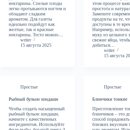
нектарины. Спелые плоды
этом процессе ва
легко протыкаются ногтем и
простота и натура
обладают сладким
Замените совреме
ароматом. Для галеты
продукты на те, ч
идеально подойдут как
доступны в те вре
желтые, так и красные
Например, исполь
нектарины. Тесто можно…
муку из цельного 
writer
свежие яйца, чтоб
15 августа 2025
добиться…
writer
15 августа 2
Простые
Простые
Рыбный бульон хондаши
Блинчики тонкие
Чтобы создать насыщенный
Приготовление то
рыбный бульон хондаши,
блинчиков – это 
начните с качественных
способ порадовать
ингредиентов. Используйте
близких вкусным 
филе рыбы, богатой омега-3
или десертом. Исп