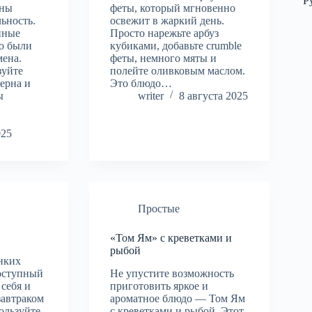
Р
жны
феты, который мгновенно
льность.
освежит в жаркий день.
нные
Просто нарежьте арбуз
то были
кубиками, добавьте crumble
мена.
феты, немного мяты и
зуйте
полейте оливковым маслом.
зерна и
Это блюдо…
ы
writer
8 августа 2025
025
Простые
«Том Ям» с креветками и
рыбой
нких
доступный
Не упустите возможность
 себя и
приготовить яркое и
завтраком
ароматное блюдо — Том Ям
ользуйте
с креветками и рыбой. Этот