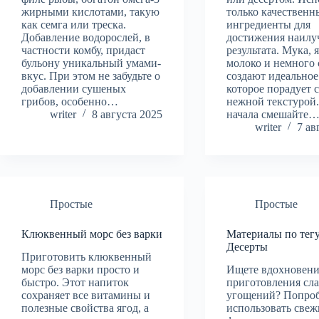
жирными кислотами, такую
только качественн
как семга или треска.
ингредиенты для
Добавление водорослей, в
достижения наилу
частности комбу, придаст
результата. Мука, 
бульону уникальный умами-
молоко и немного 
вкус. При этом не забудьте о
создают идеальное 
добавлении сушеных
которое порадует 
грибов, особенно…
нежной текстурой.
writer
8 августа 2025
начала смешайте
writer
7 ав
Простые
Простые
Клюквенный морс без варки
Материалы по тег
Десерты
Приготовить клюквенный
морс без варки просто и
Ищете вдохновени
быстро. Этот напиток
приготовления сл
сохраняет все витамины и
угощений? Попро
полезные свойства ягод, а
использовать свеж