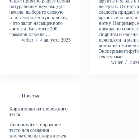
также приятно радует своим
фрукты и ягоды в
натуральным вкусом. Для
десертах. Их нату
начала, выберите свежую
сладость придаст 
или замороженную клюкву
яркость и освежа
– это залог насыщенного
нотку. Например, 
аромата. Возьмите 200
прекрасно сочетае
граммов клюквы…
сiogurtом и овсян
writer
4 августа 2025
печеньями, а манг
дополняет чизкейк
Экспериментируйт
текстурами…
writer
2 ав
Простые
Корзиночки из творожного
теста
Используйте творожное
тесто для создания
замечательных корзиночек,